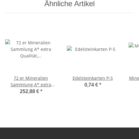
Ähnliche Artikel
72 er Mineralien
Edelsteinkarten P-S
Mine
Sammlung A* extra
0,74 €
*
Qualität, ausgesuchte
252,88 €
*
Rohsteine
Besonderheiten Größe
der Steine ca. 25 - 35
mm