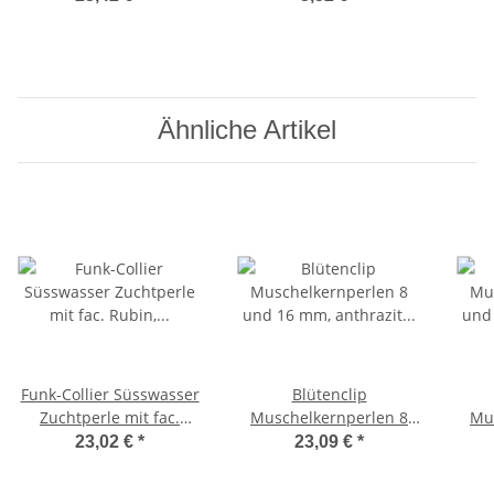
Lade
Ähnliche Artikel
Funk-Collier Süsswasser
Blütenclip
Zuchtperle mit fac.
Muschelkernperlen 8
Mu
Rubin, Magnetschloss,
und 16 mm, anthrazit
und
23,02 €
*
23,09 €
*
ca. Ø 7,5 mm, ca. 47 cm
und silber-rosé, Zirkonia
u