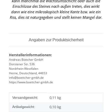
kann manchmal die Wachstumsschicht oder auch die
Einschlüsse des Steines nach außen treten, dies wirkt
dann wie eine mikroskopisch kleine Kante
bzw. wie ein
Riss, dies ist naturgegeben und stellt keinen Mangel dar.
Angaben zur Produktsicherheit
Herstellerinformationen:
Andreas Böttcher GmbH
Dorstener Str. 536
Nordrhein-Westfalen
Herne, Deutschland, 44653
info@boettcher-gmbh.de
https://www.boettcher-gmbh.de
Produkteigenschaft
Wert
0,11 kg
Versandgewicht:
0,10
kg
Artikelgewicht: