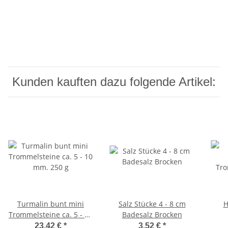
Kunden kauften dazu folgende Artikel:
Turmalin bunt mini
Salz Stücke 4 - 8 cm
H
Trommelsteine ca. 5 - 10
Badesalz Brocken
mm. 250 g
Tr
23,42 €
*
3,52 €
*