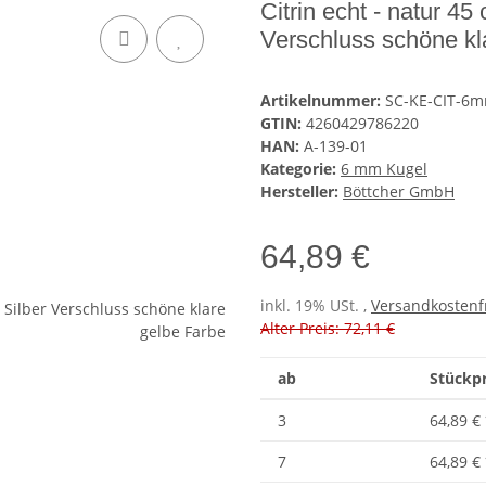
Citrin echt - natur 4
Verschluss schöne kl
Artikelnummer:
SC-KE-CIT-6
GTIN:
4260429786220
HAN:
A-139-01
Kategorie:
6 mm Kugel
Hersteller:
Böttcher GmbH
64,89 €
inkl. 19% USt. ,
Versandkostenf
Alter Preis: 72,11 €
ab
Stückpr
3
64,89 €
7
64,89 €