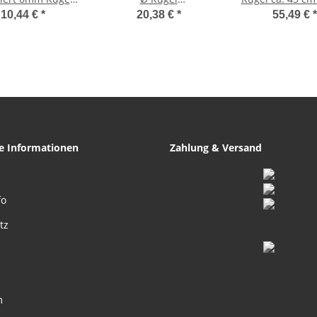
per Qualität
Edelsteinarmband
Silber Versch
10,44 €
*
20,38 €
*
55,49 €
*
schöner klarer grüner
und lila farbener
Fluorit
he Informationen
Zahlung & Versand
fo
tz
m