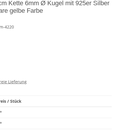
5 cm Kette 6mm Ø Kugel mit 925er Silber
are gelbe Farbe
mm-4220
reie Lieferung
eis / Stück
*
*