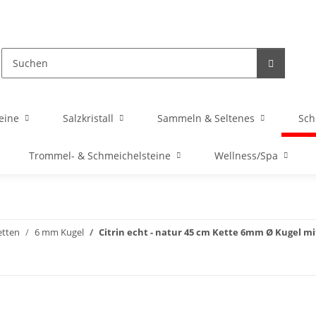
eine
Salzkristall
Sammeln & Seltenes
Sc
Trommel- & Schmeichelsteine
Wellness/Spa
etten
6 mm Kugel
Citrin echt - natur 45 cm Kette 6mm Ø Kugel mit