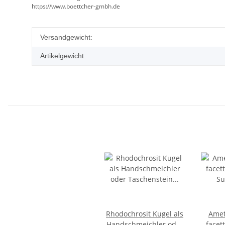
https://www.boettcher-gmbh.de
Produkteigenschaft
Wert
Versandgewicht:
Artikelgewicht:
Rhodochrosit Kugel als
Amet
Handschmeichler oder
facet