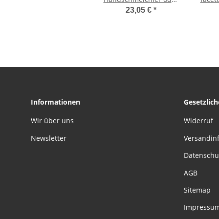
Taschenstein ca. 30
Su
23,05 €
*
mm Ø
Informationen
Gesetzlic
Wir über uns
Widerruf
Newsletter
Versandin
Datenschu
AGB
Sitemap
Impressu