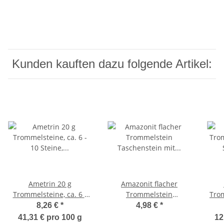
Kunden kauften dazu folgende Artikel:
Ametrin 20 g
Amazonit flacher
Trommelsteine, ca. 6 -
Trommelstein
Trom
10 Steine, Glücksteine
Taschenstein mit
Ste
8,26 €
*
4,98 €
*
Oberflächenstruktur ca.
41,31 € pro 100 g
12