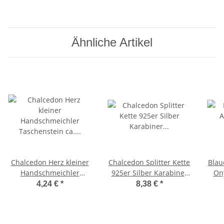
35 - 40 mm
Ähnliche Artikel
Chalcedon Herz kleiner
Chalcedon Splitter Kette
Blau
Handschmeichler
925er Silber Karabiner
Ony
Taschenstein ca.
Verschluss echte
Ma
4,24 €
*
8,38 €
*
15x15x8 mm
Edelsteinkette 45 cm
Länge