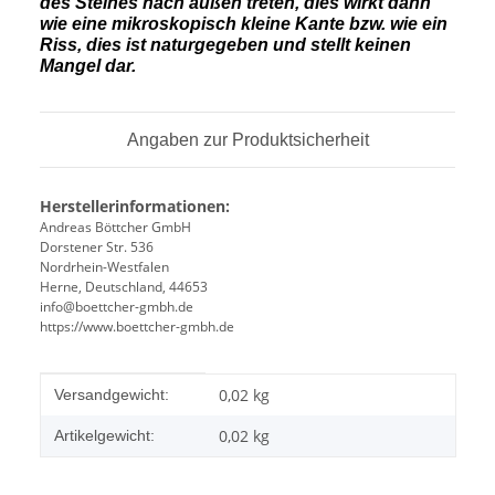
des Steines nach außen treten, dies wirkt dann
wie eine mikroskopisch kleine Kante bzw. wie ein
Riss, dies ist naturgegeben und stellt keinen
Mangel dar.
Angaben zur Produktsicherheit
Herstellerinformationen:
Andreas Böttcher GmbH
Dorstener Str. 536
Nordrhein-Westfalen
Herne, Deutschland, 44653
info@boettcher-gmbh.de
https://www.boettcher-gmbh.de
Produkteigenschaft
Wert
0,02 kg
Versandgewicht:
0,02
kg
Artikelgewicht: