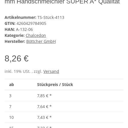
mm Handschmeichler SUPER A* Qualität
Artikelnummer:
TS-Stück-4113
GTIN:
4260429784905
HAN:
A-132-06
Kategorie:
Chalcedon
Hersteller:
Böttcher GmbH
8,26 €
inkl. 19% USt. , zzgl.
Versand
ab
Stückpreis / Stück
3
7,85 €
*
7
7,64 €
*
10
7,43 €
*