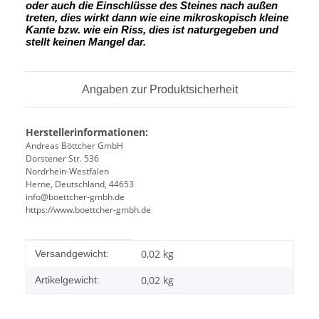
oder auch die Einschlüsse des Steines nach außen
treten, dies wirkt dann wie eine mikroskopisch kleine
Kante
bzw. wie ein Riss, dies ist naturgegeben und
stellt keinen Mangel dar.
Angaben zur Produktsicherheit
Herstellerinformationen:
Andreas Böttcher GmbH
Dorstener Str. 536
Nordrhein-Westfalen
Herne, Deutschland, 44653
info@boettcher-gmbh.de
https://www.boettcher-gmbh.de
Produkteigenschaft
Wert
0,02 kg
Versandgewicht:
0,02
kg
Artikelgewicht: