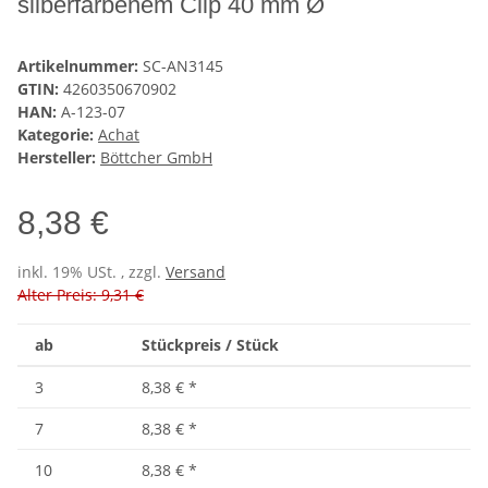
silberfarbenem Clip 40 mm Ø
Artikelnummer:
SC-AN3145
GTIN:
4260350670902
HAN:
A-123-07
Kategorie:
Achat
Hersteller:
Böttcher GmbH
8,38 €
inkl. 19% USt. , zzgl.
Versand
Alter Preis: 9,31 €
ab
Stückpreis / Stück
3
8,38 €
*
7
8,38 €
*
10
8,38 €
*