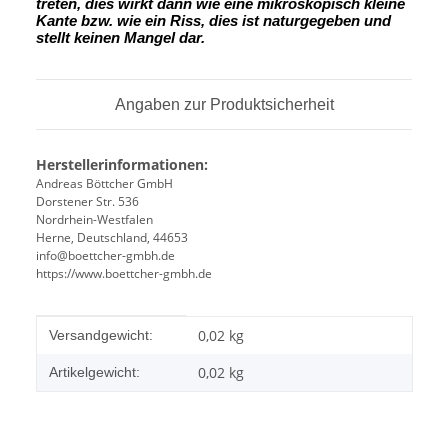
treten, dies wirkt dann wie eine mikroskopisch kleine
Kante
bzw. wie ein Riss, dies ist naturgegeben und
stellt keinen Mangel dar.
Angaben zur Produktsicherheit
Herstellerinformationen:
Andreas Böttcher GmbH
Dorstener Str. 536
Nordrhein-Westfalen
Herne, Deutschland, 44653
info@boettcher-gmbh.de
https://www.boettcher-gmbh.de
Produkteigenschaft
Wert
0,02 kg
Versandgewicht:
0,02
kg
Artikelgewicht: