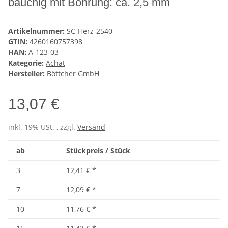
bauchig mit Bohrung: ca. 2,5 mm
Artikelnummer:
SC-Herz-2540
GTIN:
4260160757398
HAN:
A-123-03
Kategorie:
Achat
Hersteller:
Böttcher GmbH
13,07 €
inkl. 19% USt. , zzgl.
Versand
ab
Stückpreis / Stück
3
12,41 €
*
7
12,09 €
*
10
11,76 €
*