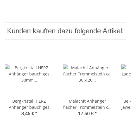
Kunden kauften dazu folgende Artikel:
Bergkristall HERZ
Malachit Anhänger
Be -
Anhänger bauchiges
flacher Trommelstein ca.
jewei
30mm großes
30 x 20 mm in Tropfen
8,45 €
*
17,50 €
*
Edelsteinherz mit
Form mit Bohrung Super
Bohrung ca. 2,5 mm
A* Qualität