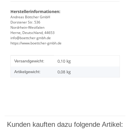
Herstellerinformationen:
Andreas Böttcher GmbH
Dorstener Str. 536
Nordrhein-Westfalen
Herne, Deutschland, 44653
info@boettcher-gmbh.de
https://www.boettcher-gmbh.de
Produkteigenschaft
Wert
0,10 kg
Versandgewicht:
0,08
kg
Artikelgewicht:
Kunden kauften dazu folgende Artikel: