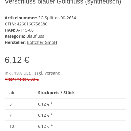
Verschluss blauer Goldfluss (synthetisch)
Artikelnummer:
SC-Splitter-90-2634
GTIN:
4260160758586
HAN:
A-115-06
Kategorie:
Blaufluss
Hersteller:
Böttcher GmbH
6,12 €
inkl. 19% USt. , zzgl.
Versand
Alter Preis: 6,80 €
ab
Stückpreis / Stück
3
6,12 €
*
7
6,12 €
*
10
6,12 €
*