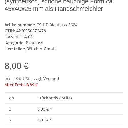
(synthetisch) schöne bauchige Form ca.
45x40x25 mm als Handschmeichler
Artikelnummer:
GS-HE-Blaufluss-3624
GTIN:
4260350676478
HAN:
A-114-08
Kategorie:
Blaufluss
Hersteller:
Böttcher GmbH
8,00 €
inkl. 19% USt. , zzgl.
Versand
Alter Preis: 8,89 €
ab
Stückpreis / Stück
3
8,00 €
*
7
8,00 €
*