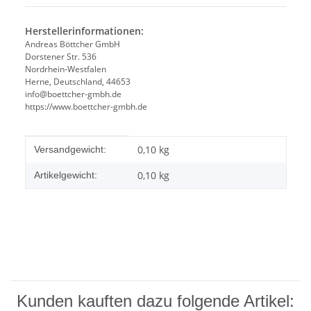
Herstellerinformationen:
Andreas Böttcher GmbH
Dorstener Str. 536
Nordrhein-Westfalen
Herne, Deutschland, 44653
info@boettcher-gmbh.de
https://www.boettcher-gmbh.de
Produkteigenschaft
Wert
0,10 kg
Versandgewicht:
0,10
kg
Artikelgewicht:
Kunden kauften dazu folgende Artikel: