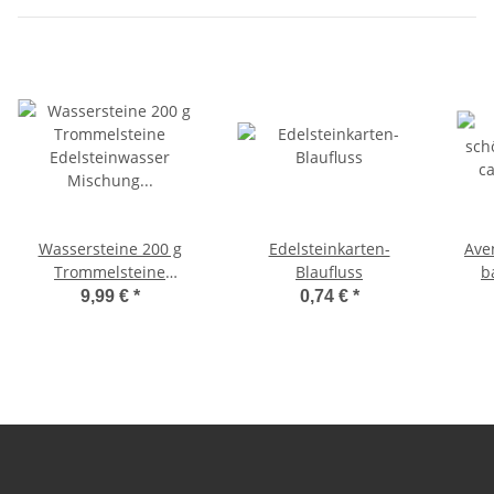
Wassersteine 200 g
Edelsteinkarten-
Ave
Trommelsteine
Blaufluss
b
Edelsteinwasser
4
9,99 €
*
0,74 €
*
Mischung Amethyst,
H
Moosachat, Jaspis