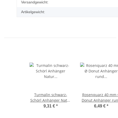
Produkteigenschaft
Wert
Versandgewicht:
Artikelgewicht:
Turmalin schwarz-
Rosenquarz 40 mm
Schörl Anhänger Natur
Donut Anhänger ru
gewachsen und
schöne rosa Farbe
9,31 €
*
6,49 €
*
unbehandelt ca. 25 - 35
mm plus Öse