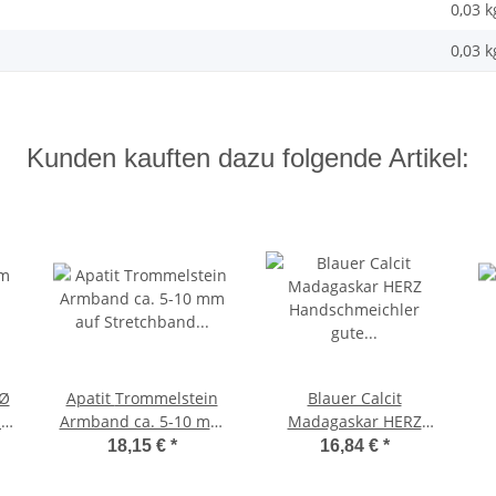
0,03 k
0,03
k
Kunden kauften dazu folgende Artikel:
 Ø
Apatit Trommelstein
Blauer Calcit
nd
Armband ca. 5-10 mm
Madagaskar HERZ
auf Stretchband ca. 19
Handschmeichler gute
18,15 €
*
16,84 €
*
- 20 cm
Steinqualität und
Polierung ca.50 mm