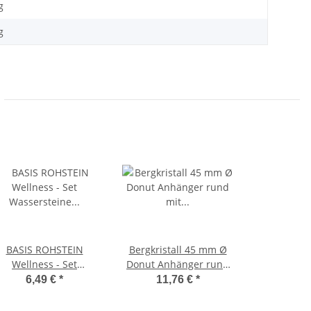
g
g
BASIS ROHSTEIN
Bergkristall 45 mm Ø
Wellness - Set
Donut Anhänger rund
Wassersteine
mit silberfarbigerm
6,49 €
*
11,76 €
*
Edelsteinwasser
Clip
Rohsteine: Amethyst