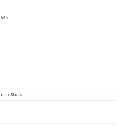
3645
eis / Stück
*
*
*