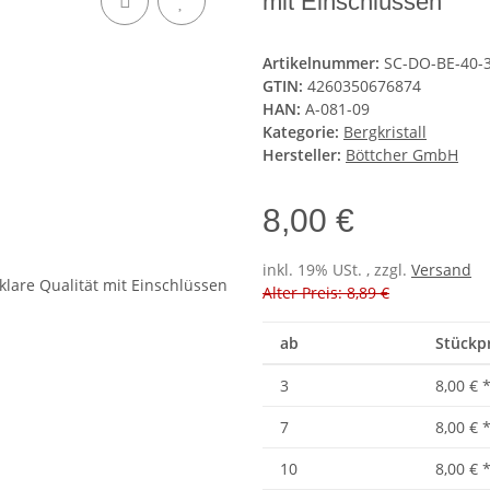
mit Einschlüssen
Artikelnummer:
SC-DO-BE-40-
GTIN:
4260350676874
HAN:
A-081-09
Kategorie:
Bergkristall
Hersteller:
Böttcher GmbH
8,00 €
inkl. 19% USt. , zzgl.
Versand
Alter Preis: 8,89 €
ab
Stückpr
3
8,00 €
7
8,00 €
10
8,00 €