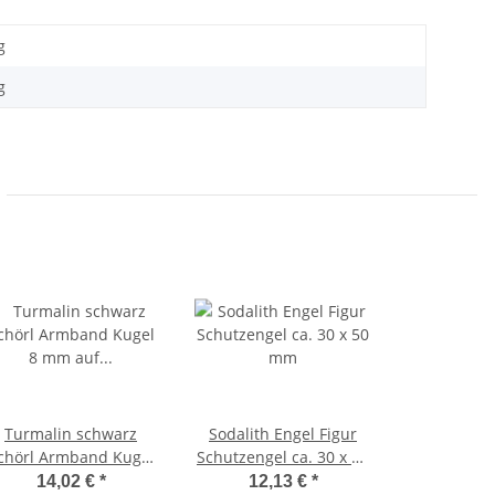
g
g
Turmalin schwarz
Sodalith Engel Figur
chörl Armband Kugel
Schutzengel ca. 30 x 50
 mm auf Stretchband
mm
14,02 €
*
12,13 €
*