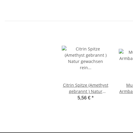
ca. 19 - 20 cm auf
Stretchband
Citrin Spitze (Amethyst
Mul
gebrannt ) Natur
Armban
gewachsen rein ohne
klei
5,56 €
*
Muttergestein klein ca.
35 mm