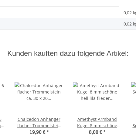
0,02 k
0,02
k
Kunden kauften dazu folgende Artikel:
6
Chalcedon Anhänger
Amethyst Armband
ün
flacher Trommelstein
Kugel 8 mm schöne
S
t
ca. 30 x 20 mm in
hell lila flieder Farbe
8
19,90 €
*
8,00 €
*