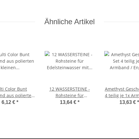
Tropfen Form mit
Bohrung: ca. 2,5 mm
Ähnliche Artikel
ti Color Bunt
12 WASSERSTEINE -
Amethyst Gesch
d aus polierten
Rohsteine für
4 teilig je 1x A
nen Edelsteinen
Edelsteinwasser mit
Engel Anhäng
6,12 €
*
13,64 €
*
13,63 €
*
elastisch
Info Broschüre
Rohstein 
Trommelstein i
Samtbeute