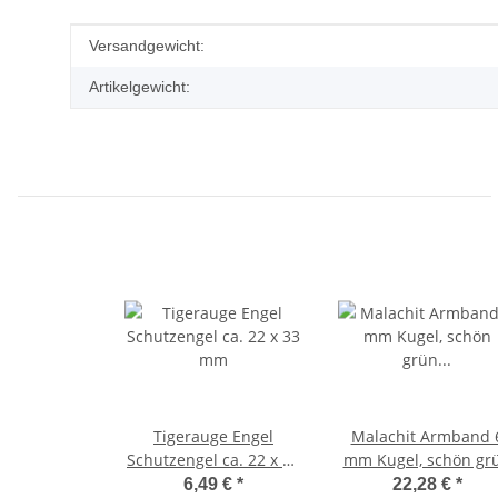
Produkteigenschaft
Wert
Versandgewicht:
Artikelgewicht:
Tigerauge Engel
Malachit Armband 
Schutzengel ca. 22 x 33
mm Kugel, schön gr
mm
gemaserter Malachi
6,49 €
*
22,28 €
*