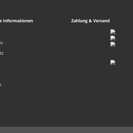
he Informationen
Zahlung & Versand
fo
tz
m