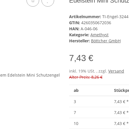
Edelstein Mini Schut
Artikelnummer:
TI-Engel-3244
GTIN:
4260350672036
HAN:
A-046-06
Kategorie:
Amethyst
Hersteller:
Böttcher GmbH
7,43 €
inkl. 19% USt. , zzgl.
Versand
Alter Preis: 8,26 €
ab
Stückpr
3
7,43 €
*
7
7,43 €
*
10
7,43 €
*