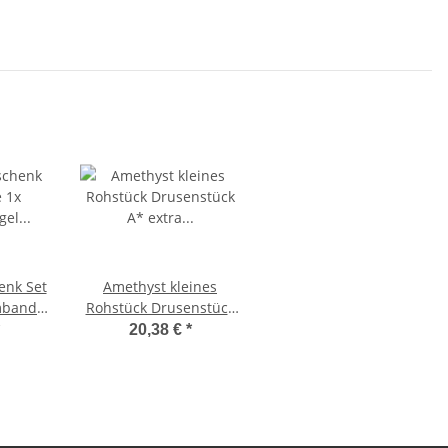
enk Set
Amethyst kleines
rmband /
Rohstück Drusenstück
er /
A* extra Qualität aus
20,38 €
*
/
Uruguay ca. 25 - 30 mm
n lila
l