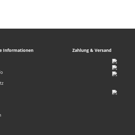
Schörl
he Informationen
Zahlung & Versand
fo
tz
m