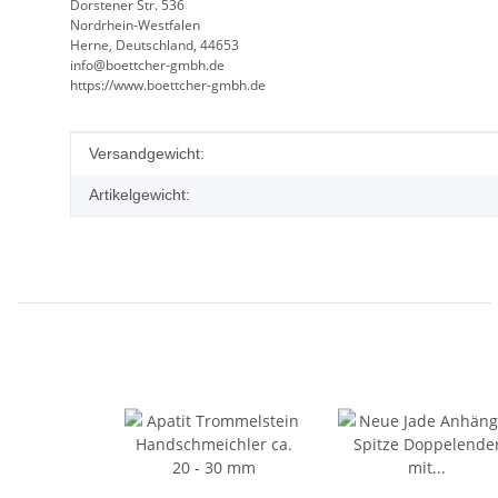
Dorstener Str. 536
Nordrhein-Westfalen
Herne, Deutschland, 44653
info@boettcher-gmbh.de
https://www.boettcher-gmbh.de
Produkteigenschaft
Wert
Versandgewicht:
Artikelgewicht: