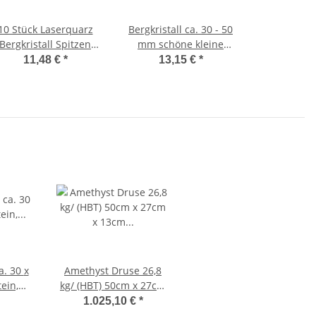
10 Stück Laserquarz
Bergkristall ca. 30 - 50
Bergkristall Spitzen
mm schöne kleine
atur gewachsen und
Stufe aus Brasilien
11,48 €
*
13,15 €
*
belassen je ca. 25-
Natur gewachsen und
40mm
Natur belassen
Amethyst Druse 26,8
kg/ (HBT) 50cm x 27cm
ger
x 13cm (Kathedrale)
1.025,10 €
*
Unikat - Einzstück