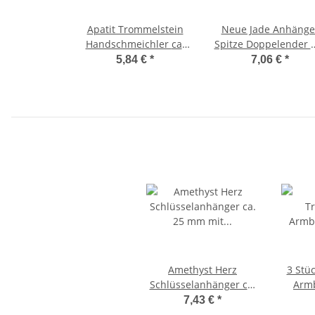
Apatit Trommelstein
Neue Jade Anhänge
Handschmeichler ca.
Spitze Doppelender 
20 - 30 mm
silberfarbener Öse c
5,84 €
*
7,06 €
*
35 mm
Amethyst Herz
3 Stü
Schlüsselanhänger ca.
Arm
25 mm mit Kette und
Bergkr
7,43 €
*
Schlüsselring ca. 85
schw