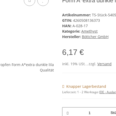
Form A*extra dunkle li
Artikelnummer:
TS-Stück-540
GTIN:
4260508136373
HAN:
A-028-17
Kategorie:
Amethyst
Hersteller:
Böttcher GmbH
6,17 €
inkl. 19% USt. , zzgl.
Versand
Knapper Lagerbestand
Lieferzeit:
1 - 2 Werktage
(DE - Ausla
St