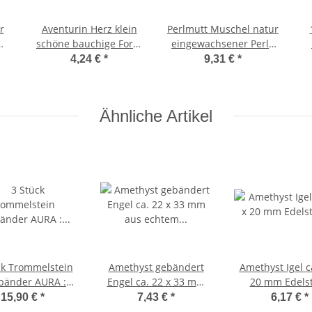
r
Aventurin Herz klein
Perlmutt Muschel natur
mit
schöne bauchige Form
eingewachsener Perle
a.
ca. 25x25x13 mm als
ca. 15 x 10 cm ideal zur
N
4,24 €
*
9,31 €
*
Handschmeichler
Deko
Ähnliche Artikel
ck Trommelstein
Amethyst gebändert
Amethyst Igel ca. 30 x
bänder AURA :
Engel ca. 22 x 33 mm
20 mm Edelstein,
istall Amethyst &
aus echtem Edelstein
Glücksbrin
15,90 €
*
7,43 €
*
6,17 €
*
arzer Turmalin
Mini Schutzengel