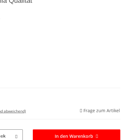
la Qualität
5
Frage zum Artikel
nd abweichend)
In den Warenkorb
ück