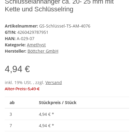
Schlüsselanhänger ca. 20- 25 mm mit
Kette und Schlüsselring
Artikelnummer:
GS-Schlüssel-TS-AM-4076
GTIN:
4260429787951
HAN:
A-029-07
Kategorie:
Amethyst
Hersteller:
Böttcher GmbH
4,94 €
inkl. 19% USt. , zzgl.
Versand
Alter Preis: 5,49 €
ab
Stückpreis / Stück
3
4,94 €
*
7
4,94 €
*