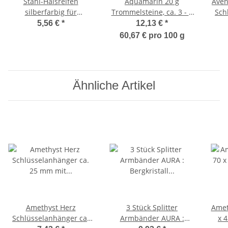
Stahl-Halsreifen
Aquamarin 20 g
Aven
silberfarbig für
Trommelsteine, ca. 3 - 5
Sch
Bohrungen ab 2,5 mm,
Steine,
20-2
5,56 €
*
12,13 €
*
50 cm lang
60,67 € pro 100 g
Ähnliche Artikel
Amethyst Herz
3 Stück Splitter
Amet
Schlüsselanhänger ca.
Armbänder AURA :
x 