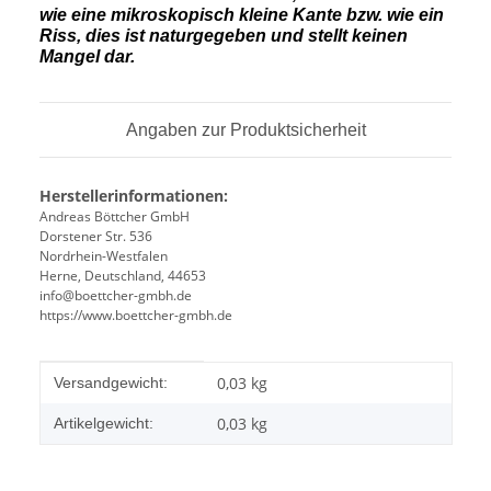
wie eine mikroskopisch kleine Kante
bzw. wie ein
Riss, dies ist naturgegeben und stellt keinen
Mangel dar.
Angaben zur Produktsicherheit
Herstellerinformationen:
Andreas Böttcher GmbH
Dorstener Str. 536
Nordrhein-Westfalen
Herne, Deutschland, 44653
info@boettcher-gmbh.de
https://www.boettcher-gmbh.de
Produkteigenschaft
Wert
0,03 kg
Versandgewicht:
0,03
kg
Artikelgewicht: