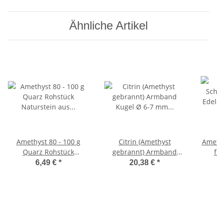
Ähnliche Artikel
Amethyst 80 - 100 g
Citrin (Amethyst
Amethyst S
Quarz Rohstück
gebrannt) Armband
Naturstein aus Maraba
Kugel Ø 6-7 mm
Tro
6,49 €
*
20,38 €
*
Edelsteinarmband