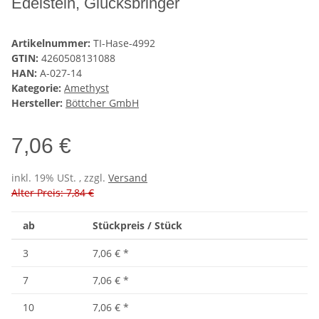
Edelstein, Glücksbringer
Artikelnummer:
TI-Hase-4992
GTIN:
4260508131088
HAN:
A-027-14
Kategorie:
Amethyst
Hersteller:
Böttcher GmbH
7,06 €
inkl. 19% USt. , zzgl.
Versand
Alter Preis: 7,84 €
ab
Stückpreis / Stück
3
7,06 €
*
7
7,06 €
*
10
7,06 €
*