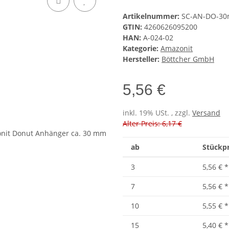
Artikelnummer:
SC-AN-DO-3
GTIN:
4260626095200
HAN:
A-024-02
Kategorie:
Amazonit
Hersteller:
Böttcher GmbH
5,56 €
inkl. 19% USt. , zzgl.
Versand
Alter Preis: 6,17 €
ab
Stückpr
3
5,56 €
*
7
5,56 €
*
10
5,55 €
*
15
5,40 €
*