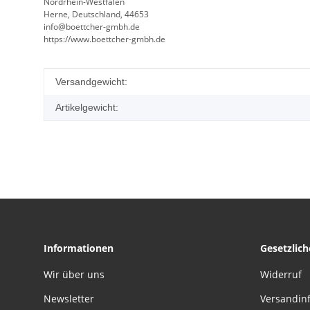
Nordrhein-Westfalen
Herne, Deutschland, 44653
info@boettcher-gmbh.de
https://www.boettcher-gmbh.de
Produkteigenschaft
Wert
Versandgewicht:
Artikelgewicht:
Informationen
Gesetzlic
Wir über uns
Widerruf
Newsletter
Versandin