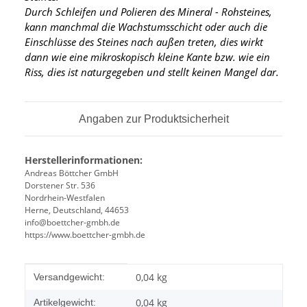
Durch Schleifen und Polieren des Mineral - Rohsteines,
kann manchmal die Wachstumsschicht oder auch die
Einschlüsse des Steines nach außen treten, dies wirkt
dann wie eine mikroskopisch kleine Kante
bzw. wie ein
Riss, dies ist naturgegeben und stellt keinen Mangel dar.
Angaben zur Produktsicherheit
Herstellerinformationen:
Andreas Böttcher GmbH
Dorstener Str. 536
Nordrhein-Westfalen
Herne, Deutschland, 44653
info@boettcher-gmbh.de
https://www.boettcher-gmbh.de
Produkteigenschaft
Wert
0,04 kg
Versandgewicht:
0,04
kg
Artikelgewicht: